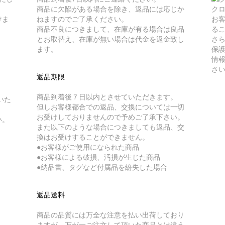
商品に欠陥がある場合を除き、返品には応じか
ク
けま
ねますのでご了承ください。
お
商品不良につきまして、在庫が有る場合は良品
る
とお取替え、在庫が無い場合は代金を返金致し
さら
ます。
保
情
さ
返品期限
商品到着後７日以内とさせていただきます。
いた
但しお客様都合での返品、交換については一切
お受けしておりませんので予めご了承下さい。
い。
また以下のような場合につきましても返品、交
換はお受けすることができません。
●お客様がご使用になられた商品
●お客様による破損、汚損が生じた商品
●納品書、タグなど付属品を紛失した場合
返品送料
商品の品質には万全な注意を払い出荷しており
ますが、万が一ご注文して頂いた商品とは違う