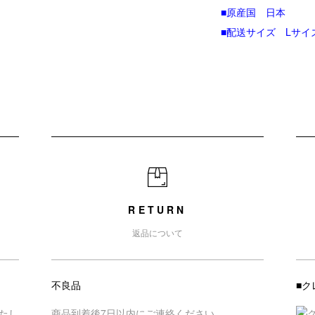
■原産国 日本
■配送サイズ Lサイ
RETURN
返品について
不良品
■ク
たし
商品到着後7日以内にご連絡ください。