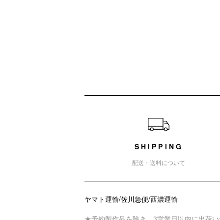
ショッピングガイド
SHIPPING
配送・送料について
ヤマト運輸/佐川急便/西濃運輸
★予約製作品を除き、3営業日以内に出荷い