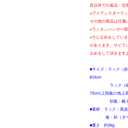
良以外での返品・交
※アイアンラダーラック
その他の商品は付属
※ランタンハンガー
※サビ止めをしてい
があります。サビて
止めをして頂きます
■サイズ：ラック（折畳み
約3cm
ラック（組立時）幅 
75cm(上段板の地上高
杉板：幅 約55cm x
■素材 ラック：黒皮
板：杉（ダーク
■重さ 約3kg