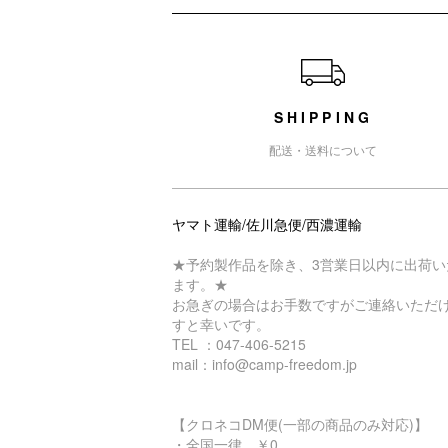
ショッピングガイド
SHIPPING
配送・送料について
ヤマト運輸/佐川急便/西濃運輸
★予約製作品を除き、3営業日以内に出荷い
ます。★
お急ぎの場合はお手数ですがご連絡いただ
すと幸いです。
TEL ：047-406-5215
mail：info@camp-freedom.jp
【クロネコDM便(一部の商品のみ対応)】
・全国一律 ￥0