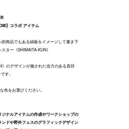
ER
EDOM】コラボ アイテム
コン的商品でもある縞板をイメージして書き下
ター《SHIMAITA-KUN》
-KUN》のデザインが施された迫力のある直径
チです。
きな色をお選びください。
リジナルアイテムの作成やワークショップの
ランドや野外フェスのグラフィックデザイン