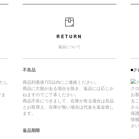
RETURN
返品について
不良品
■ク
たし
商品到着後7日以内にご連絡ください。
商品に欠陥がある場合を除き、返品には応じか
ク
けま
ねますのでご了承ください。
お
商品不良につきまして、在庫が有る場合は良品
る
とお取替え、在庫が無い場合は代金を返金致し
さら
ます。
保
情
さ
返品期限