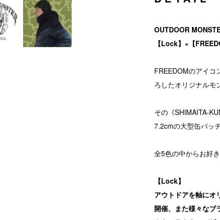
OUTDOOR MONST
【Lock】×【FRE
FREEDOMのアイ
ろしたオリジナルモンス
その《SHIMAITA
7.2cmの大型缶バッ
全5色の中からお好
【Lock】
アウトドアを軸にオ
開催、また様々なブ