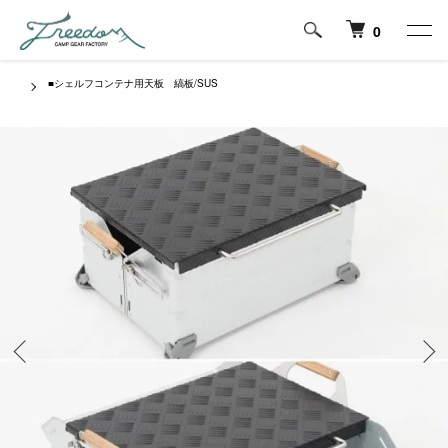
0
■シェルフコンテナ用天板 縞板/SUS