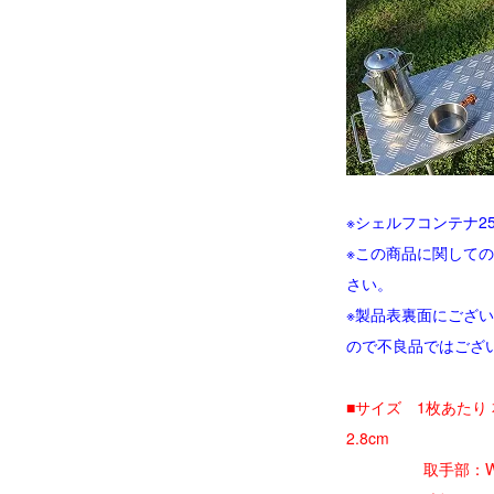
※シェルフコンテナ2
※この商品に関してのs
さい。
※製品表裏面にござ
ので不良品ではござ
■サイズ 1枚あたり 本体：
2.8cm
取手部：W 約16cm