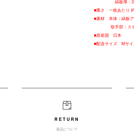
縞板厚：2
■重さ 一枚あたり 約0
■素材 本体：縞板
取手部：ステ
■原産国 日本
■配送サイズ Mサイ
RETURN
返品について