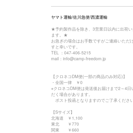
ヤマト運輸/佐川急便/西濃運輸
★予約製作品を除き、3営業日以内に出荷い
ます。★
お急ぎの場合はお手数ですがご連絡いただ
すと幸いです。
TEL ：047-406-5215
mail：info@camp-freedom.jp
【クロネコDM便(一部の商品のみ対応)】
・全国一律 ￥0
※クロネコDM便は発送後お届けまで2～4日
だく場合があります。
ポスト投函となりますのでご了承くださ
【Sサイズ】
北海道 ￥1,100
東北 ￥770
関東 ￥660