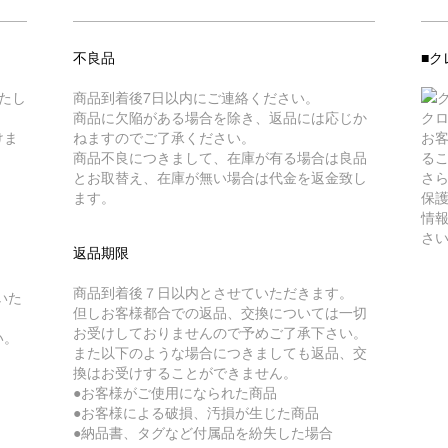
不良品
■ク
たし
商品到着後7日以内にご連絡ください。
商品に欠陥がある場合を除き、返品には応じか
ク
けま
ねますのでご了承ください。
お
商品不良につきまして、在庫が有る場合は良品
る
とお取替え、在庫が無い場合は代金を返金致し
さら
ます。
保
情
さ
返品期限
商品到着後７日以内とさせていただきます。
いた
但しお客様都合での返品、交換については一切
お受けしておりませんので予めご了承下さい。
い。
また以下のような場合につきましても返品、交
換はお受けすることができません。
●お客様がご使用になられた商品
●お客様による破損、汚損が生じた商品
●納品書、タグなど付属品を紛失した場合