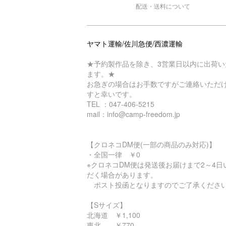
配送・送料について
ヤマト運輸/佐川急便/西濃運輸
★予約製作品を除き、3営業日以内に出荷い
ます。★
お急ぎの場合はお手数ですがご連絡いただ
すと幸いです。
TEL ：047-406-5215
mail：info@camp-freedom.jp
【クロネコDM便(一部の商品のみ対応)】
・全国一律 ￥0
※クロネコDM便は発送後お届けまで2～4日
だく場合があります。
ポスト投函となりますのでご了承くださ
【Sサイズ】
北海道 ￥1,100
東北 ￥770