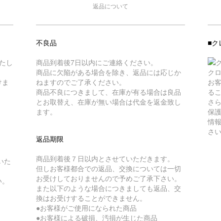
返品について
不良品
■ク
たし
商品到着後7日以内にご連絡ください。
商品に欠陥がある場合を除き、返品には応じか
ク
けま
ねますのでご了承ください。
お
商品不良につきまして、在庫が有る場合は良品
る
とお取替え、在庫が無い場合は代金を返金致し
さら
ます。
保
情
さ
返品期限
商品到着後７日以内とさせていただきます。
いた
但しお客様都合での返品、交換については一切
お受けしておりませんので予めご了承下さい。
い。
また以下のような場合につきましても返品、交
換はお受けすることができません。
●お客様がご使用になられた商品
●お客様による破損、汚損が生じた商品