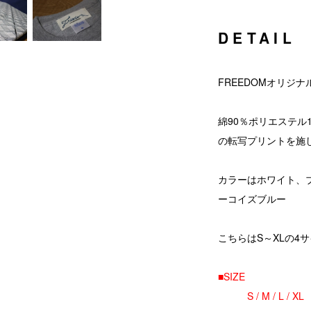
DETAIL
FREEDOMオリジナ
綿90％ポリエステル
の転写プリントを施
カラーはホワイト、
ーコイズブルー
こちらはS～XLの4
■SIZE
S / M / L / XL